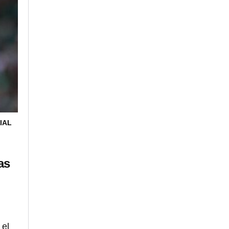
IAL
as
 el