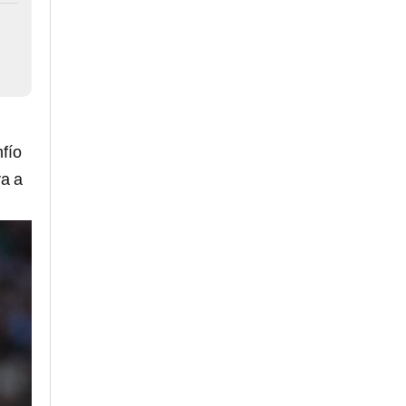
fío
va a