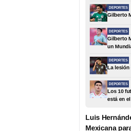
DEPORTES
Gilberto 
DEPORTES
Gilberto 
un Mundi
DEPORTES
La lesión
DEPORTES
Los 10 fu
está en el
Luis Hernánde
Mexicana para