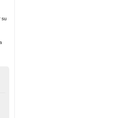
r su
a