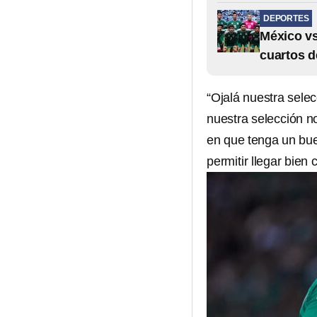
DEPORTES
México vs
cuartos d
“Ojalá nuestra sele
nuestra selección n
en que tenga un bue
permitir llegar bien