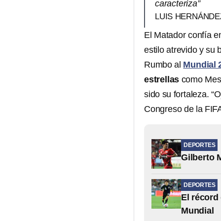
caracteriza”
LUIS HERNÁNDEZ
El Matador confía e
estilo atrevido y s
Rumbo al
Mundial 
estrellas
como Mess
sido su fortaleza. “
Congreso de la FIF
DEPORTES
Gilberto 
DEPORTES
El récord
Mundial