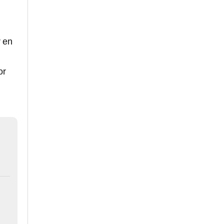
r en
or