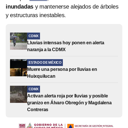
inundadas
y mantenerse alejados de árboles
y estructuras inestables.
CDMX
Lluvias intensas hoy ponen en alerta
naranja a la CDMX
ESTADO DE MÉXICO
Muere una persona por lluvias en
Huixquilucan
CDMX
Activan alerta roja por lluvias y posible
granizo en Álvaro Obregón y Magdalena
Contreras