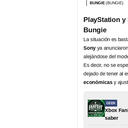
BUNGIE
(BUNGIE)
PlayStation y
Bungie
La situación es bas
Sony
ya anunciaron
alejándose del mode
Es decir, no se esp
dejado de tener al e
económicas
y ajus
GEEK
Xbox FanF
saber