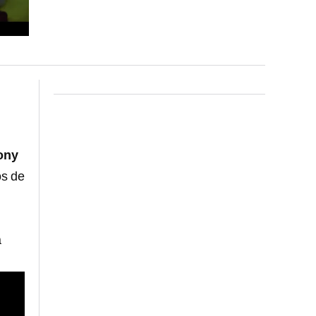
ony
os de
a