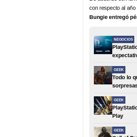
con respecto al añ
Bungie entregó pé
NEGOCIOS
PlayStati
expectati
GEEK
Todo lo qu
sorpresa
GEEK
PlayStati
Play
GEEK