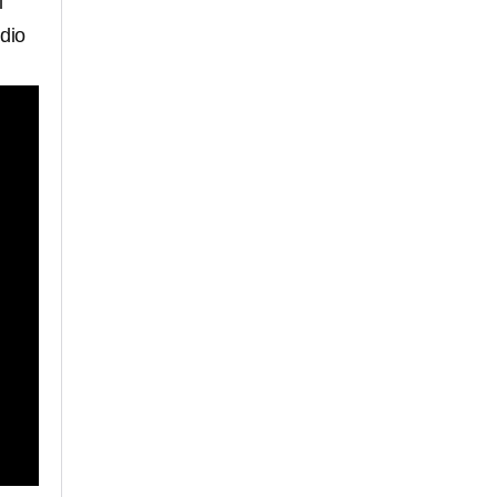
l
dio