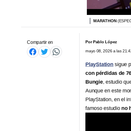
MARATHON
(ESPEC
Por
Pablo López
Compartir en
mayo 08, 2026 a las 21:
PlayStation
sigue p
con pérdidas de 76
Bungie
, estudio q
Aunque en este mom
PlayStation, en el i
famoso estudio
no 