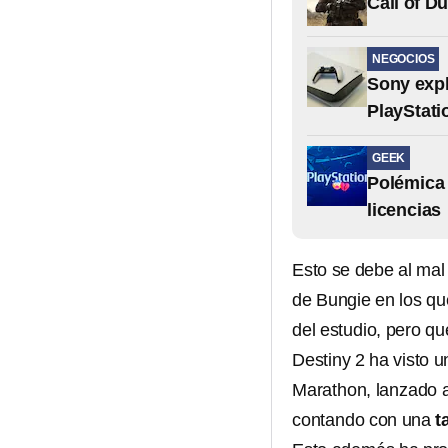
Call of D
NEGOCIOS
Sony expli
PlayStati
GEEK
Polémica 
licencias
Esto se debe al ma
de Bungie en los q
del estudio, pero 
Destiny 2 ha visto 
Marathon, lanzado a
contando con una
t