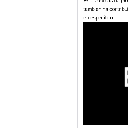
Esto además ha prov
también ha contribui
en específico.