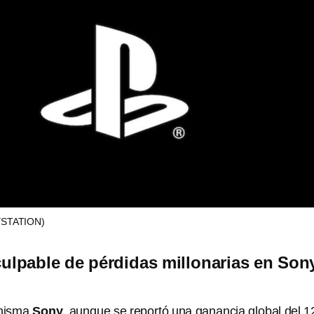
YSTATION)
culpable de pérdidas millonarias en Son
 misma
Sony
, aunque se reportó una ganancia global del 