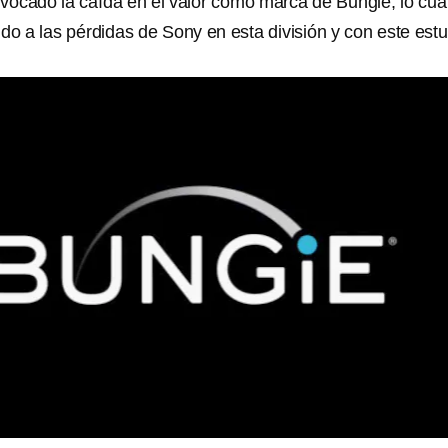
ocado la caída en el valor como marca de Bungie, lo cua
do a las pérdidas de Sony en esta división y con este estu