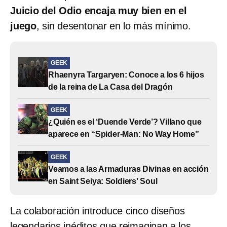
Juicio del Odio encaja muy bien en el
juego
, sin desentonar en lo más mínimo.
GEEK
Rhaenyra Targaryen: Conoce a los 6 hijos
de la reina de La Casa del Dragón
GEEK
¿Quién es el ‘Duende Verde’? Villano que
aparece en “Spider-Man: No Way Home”
GEEK
Veamos a las Armaduras Divinas en acción
en Saint Seiya: Soldiers' Soul
La colaboración introduce cinco diseños
legendarios inéditos que reimaginan a los