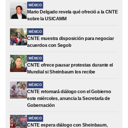
MÉXICO
Mario Delgado revela qué ofreció a la CNTE
sobre la USICAMM
MÉXICO
CNTE muestra disposición para negociar
acuerdos con Segob
MÉXICO
CNTE ofrece pausar protestas durante el
Mundial si Sheinbaum los recibe
MÉXICO
CNTE retomará diálogo con el Gobierno
este miércoles, anuncia la Secretaría de
Gobernación
MÉXICO
CNTE espera diálogo con Sheinbaum,