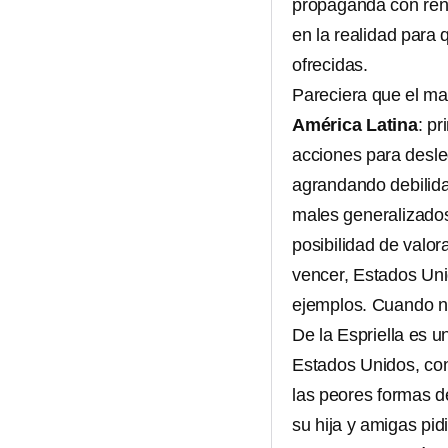
propaganda con ren
en la realidad para
ofrecidas.
Pareciera que el ma
América Latina
: p
acciones para desle
agrandando debilid
males generalizados 
posibilidad de valor
vencer, Estados Un
ejemplos. Cuando no
De la Espriella es u
Estados Unidos, con
las peores formas de
su hija y amigas pid