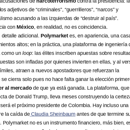
acusaciones de
narcoterrorismo
contra la presidencia: l
los adjetivos de “criminales”, “guerrilleros”, “narcos” y
alismo acusando a las izquierdas de “destruir al país”.
cia
con
México
, en realidad, no es coincidencia.
detalle adicional.
Polymarket
es, en apariencia, una cas
entos altos; en la práctica, una plataforma de ingeniería 
a como un
loop
: las élites inscriben apuestas sobre result
uestas son infladas por quienes invierten en ellas, y al ver
miles, atraen a nuevos apostadores que refuerzan la
o se cierra solo pues no hace falta ganar la elección primer
r al mercado
de que ya está ganada. La plataforma, que
recta de Donald Trump, lleva meses construyendo la certez
será el próximo presidente de Colombia. Hay incluso una
re la caída de
Claudia Sheinbaum
antes de que termine s
. Polymarket no es un instrumento financiero, más bien, e