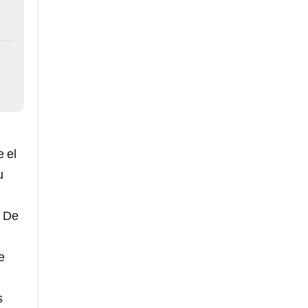
e el
u
r De
e
s