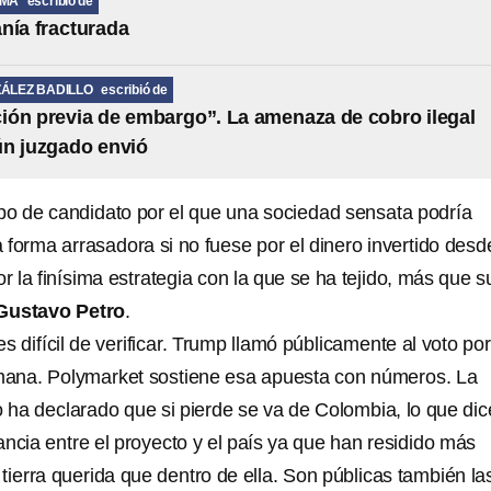
LMA
escribió de
nía fracturada
ÁLEZ BADILLO
escribió de
ción previa de embargo”. La amenaza de cobro ilegal
ún juzgado envió
ipo de candidato por el que una sociedad sensata podría
forma arrasadora si no fuese por el dinero invertido desd
or la finísima estrategia con la que se ha tejido, más que s
Gustavo Petro
.
es difícil de verificar. Trump llamó públicamente al voto po
emana. Polymarket sostiene esa apuesta con números. La
o ha declarado que si pierde se va de Colombia, lo que dic
ncia entre el proyecto y el país ya que han residido más
tierra querida que dentro de ella. Son públicas también la