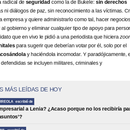
a radical de
seguridad
como la de Bukele:
sin derechos
s ni diálogos de paz, sin reconocimiento a las víctimas. C
a empresa y quiere administrarlo como tal, hacer negocio
r al gobierno y eliminar cualquier tipo de apoyo para pers
idato que en vivo le pidió a una periodista que hiciera
zoo
nitales
para sugerir que deberían votar por él, solo por el
acosándola
y haciéndola incomodar. Y paradójicamente, 
 defendidas se incluyen militares, criminales y
S MÁS LEÍDAS DE HOY
RREOLA
escribió de
presarial a Lenia? ¿Acaso porque no los recibiría pa
 asuntos’?