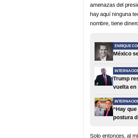
amenazas del presid
hay aquí ninguna te
nombre, tiene dinero
ENRIQUE CO
México se
INTERNACIO
Trump res
vuelta en
INTERNACIO
“Hay que 
postura d
Solo entonces, al m