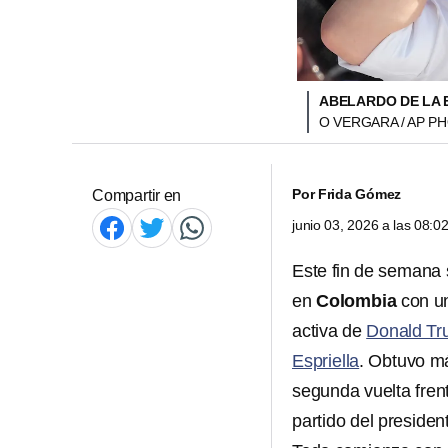
ABELARDO DE LA 
O VERGARA / AP P
Por
Frida Gómez
Compartir en
junio 03, 2026 a las 08:
Este fin de semana 
en
Colombia
con un
activa de
Donald T
Espriella
. Obtuvo má
segunda vuelta fren
partido del presiden