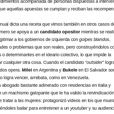
dimientos acompañada de personas dispuestas a interven
 que aquellas apuestas se cumplan y reciban las recompe
nual dicta una receta que vimos también en otros casos d
rimero se apoya a un
candidato opositor
mientras se real
gitimar a los gobiernos de izquierda con
golpes blandos
,
ades o problemas que son reales, pero construyéndolos 
o determinantes en el ideario colectivo, lo que impide la
ar cualquier otra cosa. Cuando el candidato “
outsider
” logr
idos opera.
Milei
en Argentina y
Bukele
en El Salvador so
 logra vencer, arrebata, como en Venezuela.
n abogado bastante adinerado con residencias en Italia y
 un machismo galopante que le ha valido la reivindicació
 tratar a las mujeres: protagonizó videos en los que mues
iéndoles bailar para
entretener
a un
youtuber
y su audienc