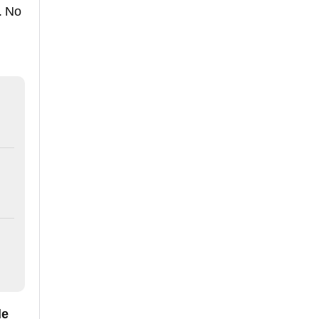
. No
de