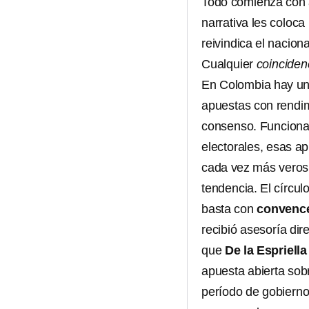
Todo comienza con 
narrativa les coloca 
reivindica el nacion
Cualquier
coinciden
En Colombia hay un 
apuestas con rendimi
consenso. Funcion
electorales, esas ap
cada vez más verosí
tendencia. El círcul
basta con
convence
recibió asesoría di
que
De la Espriella
apuesta abierta sob
período de gobierno