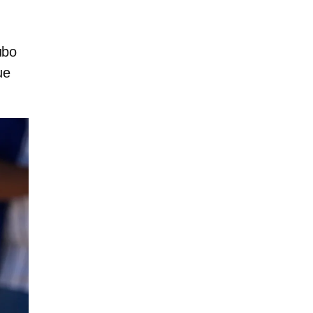
ubo
ue