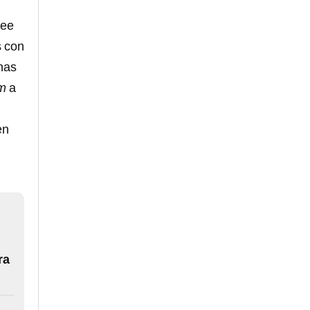
ree
s con
onas
m
a
en
ra