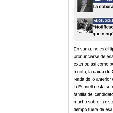
SAMUEL PA
La sobera
ANGEL GONZ
“Notifica
que ning
En suma, no es el t
pronunciarse de esa 
exterior, así como p
triunfo, la
caída de 
Nada de lo anterior 
la Espriella esta s
familia del candidat
mucho sobre la dista
tiempo fuera de esa 