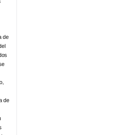
a
a de
del
ados
se
o,
a de
u
s