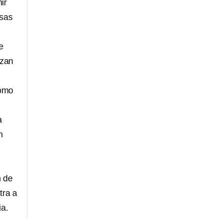
ir
nsas
e
izan
como
a
n
n de
tra a
ia.