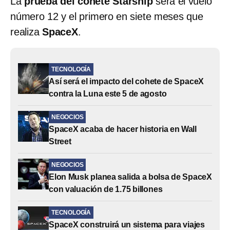
La
prueba del cohete Starship
será el vuelo
número 12 y el primero en siete meses que
realiza
SpaceX
.
TECNOLOGÍA
Así será el impacto del cohete de SpaceX
contra la Luna este 5 de agosto
NEGOCIOS
SpaceX acaba de hacer historia en Wall
Street
NEGOCIOS
Elon Musk planea salida a bolsa de SpaceX
con valuación de 1.75 billones
TECNOLOGÍA
SpaceX construirá un sistema para viajes